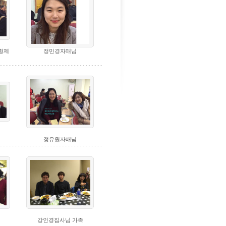
형제
정민경자매님
정유원자매님
강인경집사님 가족