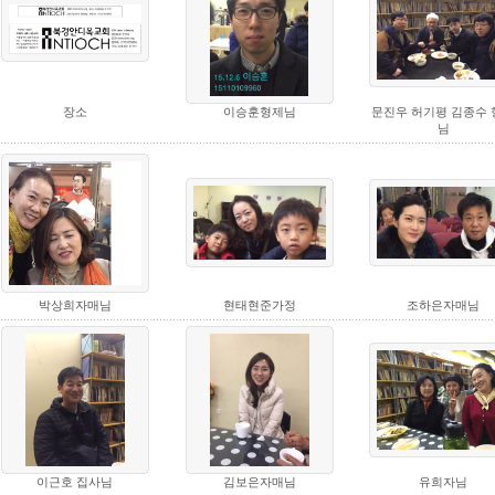
장소
이승훈형제님
문진우 허기평 김종수 
님
박상희자매님
현태현준가정
조하은자매님
이근호 집사님
김보은자매님
유희자님