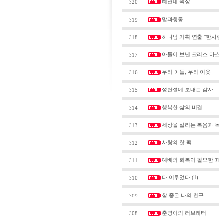
혜연네 책상
320
말과행동
319
하나님 기획 연출 "한사
318
아들이 보낸 크리스 마스
317
우리 아들, 우리 이웃
316
성탄절에 보내는 감사
315
행복한 삶의 비결
314
세상을 살리는 복음과 
313
사랑의 핫 팩
312
예배의 회복이 필요한 
311
다 이루었다
(1)
310
참 좋은 나의 친구
309
춘영이의 러브레터
308