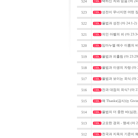
택하신 자와 믿음 (마 24:2
524
성전이 무너지면 어떤 징조? 
523
율법과 성전 (마 24:1-2)
522
의인 아벨의 피 (마 23:34
521
임마누엘 예수 이름의 비밀(
520
율법과 피흘림 (마 23:29-
519
율법과 이생의 자랑 (마 23
518
율법과 보이는 외식 (마 23
517
잔과 대접의 외식? (마 23
516
왜 Thanks(감사)는 Giv
515
율법의 더 중한 바(심판, 긍
514
교묘한 경외 - 맹세 (마 23
513
천국과 지옥의 기준이 왜 외
512