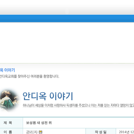
제 목
보성원 새 성전 위
관리자
이 름
작 성 일
2014년 1