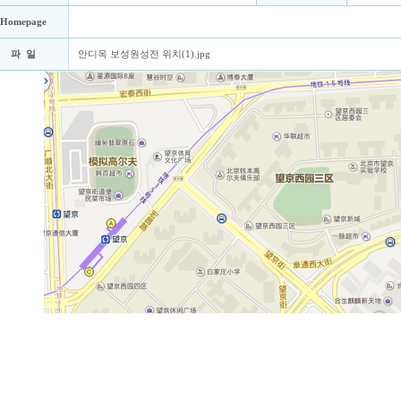
Homepage
파 일
안디옥 보성원성전 위치(1).jpg