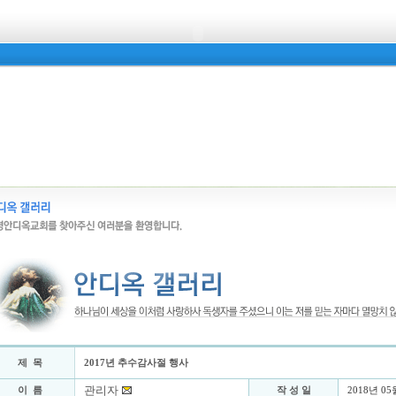
제 목
2017년 추수감사절 행사
관리자
이 름
작 성 일
2018년 05