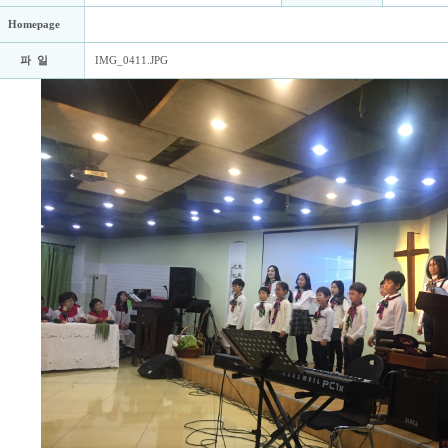
Homepage
파 일
IMG_0411.JPG